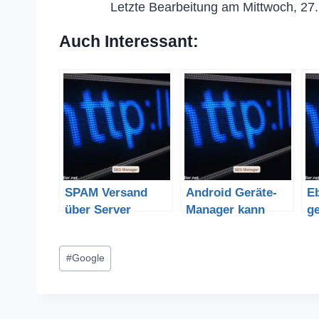
Letzte Bearbeitung am Mittwoch, 27
Auch Interessant:
SPAM Versand
Android Geräte-
E
über Server
Manager kann
g
jetzt Smartphone
sperren
Schlagworte:
#
Google