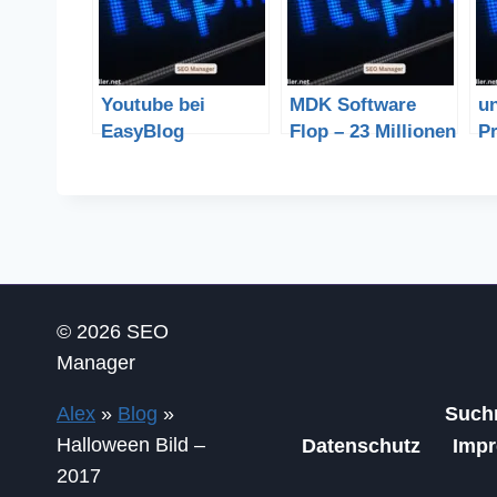
Youtube bei
MDK Software
u
EasyBlog
Flop – 23 Millionen
Pr
einbetten – klappt
Kosten bisher
© 2026 SEO
Manager
Alex
»
Blog
»
Such
Halloween Bild –
Datenschutz
Imp
2017