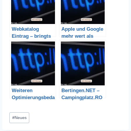
Webkatalog
Apple und Google
Eintrag – bringts
mehr wert als
noch was?
Coca Cola
Weiteren
Bertingen.NET –
Optimierungsbeda
Campingplatz.RO
rf
CKS
Schlagworte:
#
Neues