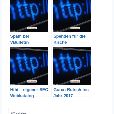
Spam bei
Spenden für die
VBulletin
Kirche
eindämmen
Hihi – eigener SEO
Guten Rutsch ins
Webkatalog
Jahr 2017
Schlagworte:
#
Youtube