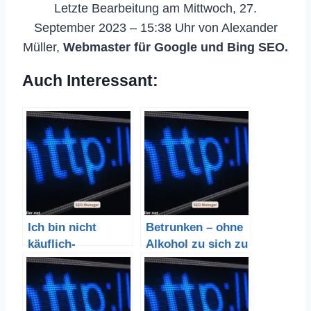
Letzte Bearbeitung am Mittwoch, 27.
September 2023 – 15:38 Uhr von Alexander
Müller,
Webmaster für Google und Bing SEO.
Auch Interessant:
Ich bin nicht
Betrunken – ohne
käuflich-
Alkohol zu sich zu
jedenfalls nicht für
nehmen
den Preis