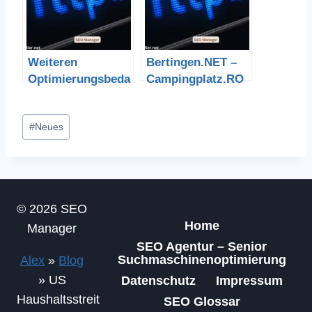
Weiteren
Bertingen.NET –
Optimierungsbeda
Campingplatz.RO
rf
CKS
Schlagworte:
#
Neues
© 2026 SEO
Home
Manager
SEO Agentur – Senior
Suchmaschinenoptimierung
Alex
»
Blog
»
US
Datenschutz
Impressum
Haushaltsstreit
SEO Glossar