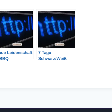
eue Leidenschaft
7 Tage
 BBQ
Schwarz/Weiß
Fotos aus meinem
Alltag – mit Story