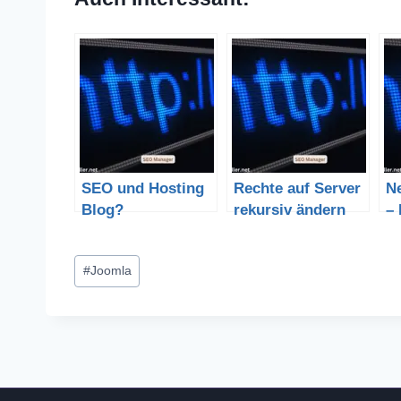
SEO und Hosting
Rechte auf Server
N
Blog?
rekursiv ändern
–
Schlagworte:
#
Joomla