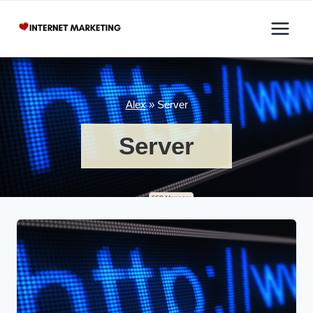
Zum
Inhalt
springen
Alex
»
Server
Server