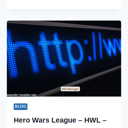
AUF
SERVER
REKURSIV
ÄNDERN
BLOG
Hero Wars League – HWL –