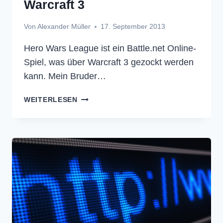
Warcraft 3
Von
Alexander Müller
17. September 2013
Hero Wars League ist ein Battle.net Online-
Spiel, was über Warcraft 3 gezockt werden
kann. Mein Bruder…
HERO
WEITERLESEN
WARS
LEAGUE
–
HWL
–
WARCRAFT
3