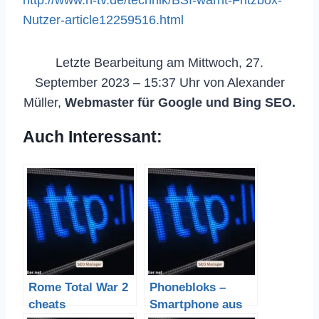
http://www.n-tv.de/technik/BSI-warnt-Fritzbox-
Nutzer-article12259516.html
Letzte Bearbeitung am Mittwoch, 27.
September 2023 – 15:37 Uhr von Alexander
Müller,
Webmaster für Google und Bing SEO.
Auch Interessant:
Rome Total War 2
Phonebloks –
cheats
Smartphone aus