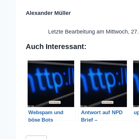
Alexander Müller
Letzte Bearbeitung am Mittwoch, 27
Auch Interessant:
Webspam und
Antwort auf NPD
up
böse Bots
Brief –
verbannen mit
Heraushalten statt
Joomla
dummes Zeug
Schlagworte: