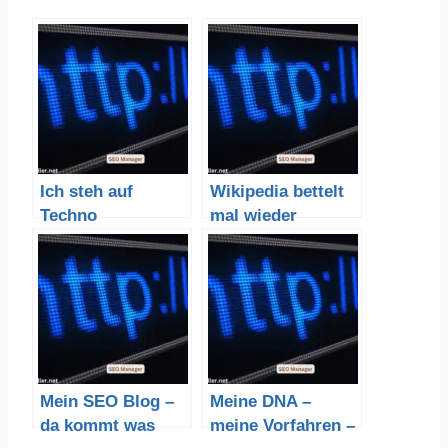
Ich steh auf
Wikipedia bettelt
Techno
mal wieder
Mein SEO Blog –
Meine DNA –
da kommt was
meine Vorfahren –